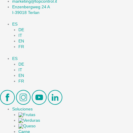
marketing@topcontrol.it
Enzenbergweg 24 A
I-39018 Terlan
ES
DE
IT
EN
FR
ES
DE
IT
EN
FR
Soluciones
Frutas
Verduras
Queso
Carne